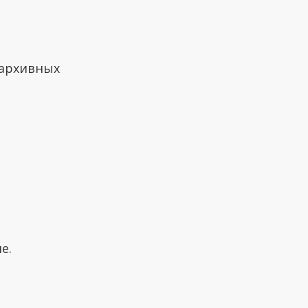
 архивных
е.