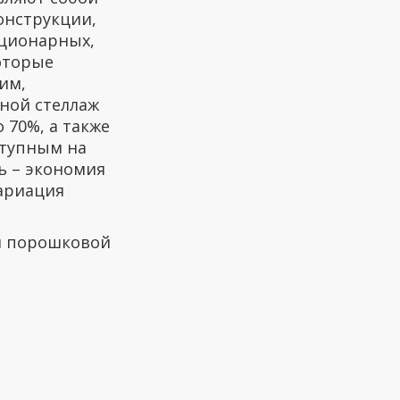
онструкции,
ационарных,
оторые
им,
ной стеллаж
 70%, а также
ступным на
ь – экономия
вариация
я порошковой