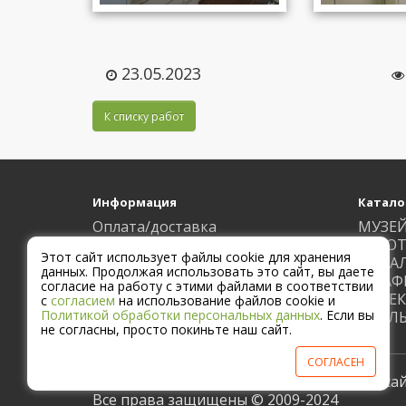
23.05.2023
К списку работ
Информация
Катало
Оплата/доставка
МУЗЕ
Контакты
ИЗГОТ
Этот сайт использует файлы cookie для хранения
Наши работы
МЕТА
данных. Продолжая использовать это сайт, вы даете
Блог
ШКАФЫ
согласие на работу с этими файлами в соответствии
ПРОЕК
с
согласием
на использование файлов cookie и
Политикой обработки персональных данных
. Если вы
СТОЛЫ
не согласны, просто покиньте наш сайт.
СОГЛАСЕН
Завод Метфонд г.Москва Официальный сай
Все права защищены © 2009-2024