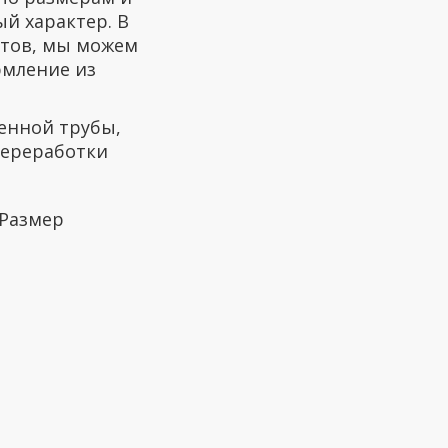
й характер. В
атов, мы можем
рмление из
енной трубы,
ереработки
 Размер