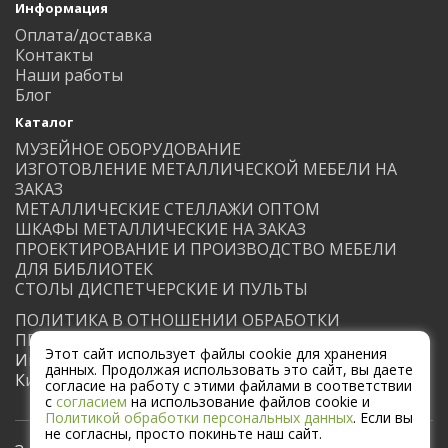
Информация
Оплата/доставка
Контакты
Наши работы
Блог
Каталог
МУЗЕЙНОЕ ОБОРУДОВАНИЕ
ИЗГОТОВЛЕНИЕ МЕТАЛЛИЧЕСКОЙ МЕБЕЛИ НА
ЗАКАЗ
МЕТАЛЛИЧЕСКИЕ СТЕЛЛАЖИ ОПТОМ
ШКАФЫ МЕТАЛЛИЧЕСКИЕ НА ЗАКАЗ
ПРОЕКТИРОВАНИЕ И ПРОИЗВОДСТВО МЕБЕЛИ
ДЛЯ БИБЛИОТЕК
СТОЛЫ ДИСПЕТЧЕРСКИЕ И ПУЛЬТЫ
ПОЛИТИКА В ОТНОШЕНИИ ОБРАБОТКИ
ПЕРСОНАЛЬНЫХ ДАННЫХ
Этот сайт использует файлы cookie для хранения
Индивидуальный предприниматель Вальконин
данных. Продолжая использовать это сайт, вы даете
Кирилл Михайлович
согласие на работу с этими файлами в соответствии
с
согласием
на использование файлов cookie и
Политикой обработки персональных данных
. Если вы
не согласны, просто покиньте наш сайт.