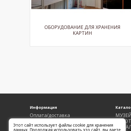
ОБОРУДОВАНИЕ ДЛЯ ХРАНЕНИЯ
КАРТИН
Информация
Катало
Оплата/доставка
МУЗЕ
Контакты
ИЗГОТ
Этот сайт использует файлы cookie для хранения
Наши работы
МЕТА
данных. Продолжая использовать это сайт, вы даете