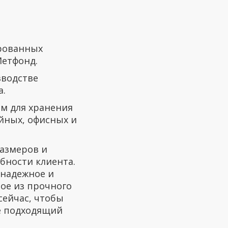
ированных
етфонд.
зводстве
а.
м для хранения
йных, офисных и
азмеров и
бности клиента.
 надежное и
ое из прочного
сейчас, чтобы
е подходящий