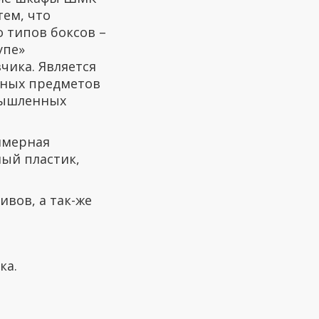
ем, что
 типов боксов –
упе»
чика. Является
чных предметов
мышленных
имерная
ный пластик,
вов, а так-же
ка.