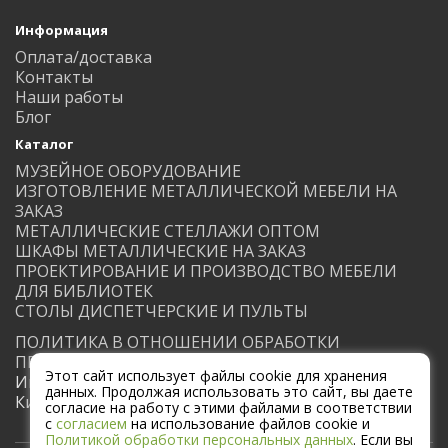
Информация
Оплата/доставка
Контакты
Наши работы
Блог
Каталог
МУЗЕЙНОЕ ОБОРУДОВАНИЕ
ИЗГОТОВЛЕНИЕ МЕТАЛЛИЧЕСКОЙ МЕБЕЛИ НА
ЗАКАЗ
МЕТАЛЛИЧЕСКИЕ СТЕЛЛАЖИ ОПТОМ
ШКАФЫ МЕТАЛЛИЧЕСКИЕ НА ЗАКАЗ
ПРОЕКТИРОВАНИЕ И ПРОИЗВОДСТВО МЕБЕЛИ
ДЛЯ БИБЛИОТЕК
СТОЛЫ ДИСПЕТЧЕРСКИЕ И ПУЛЬТЫ
ПОЛИТИКА В ОТНОШЕНИИ ОБРАБОТКИ
ПЕРСОНАЛЬНЫХ ДАННЫХ
Этот сайт использует файлы cookie для хранения
Индивидуальный предприниматель Вальконин
данных. Продолжая использовать это сайт, вы даете
Кирилл Михайлович
согласие на работу с этими файлами в соответствии
с
согласием
на использование файлов cookie и
Политикой обработки персональных данных
. Если вы